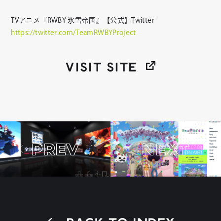
TVアニメ『RWBY 氷雪帝国』【公式】Twitter
https://twitter.com/TeamRWBYProject
VISIT SITE
PREV
NEXT