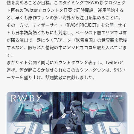
値を高めることが目標。このタイミングでRWBY新プロジェク
ト固有のTwitterアカウントを日英で同時開設。運用開始する
と、早くも原作ファンの多い海外から注目を集めることに。
その一方で、ティザーサイト『RWBY PROJECT』を公開。サイ
トも日本語英語どちらにも対応し、ページの下層エリアでは雪
が降る演出で一足はやくTVアニメ『氷雪帝国』の世界観を示唆
するなど、限られた情報の中にアソビゴコロを取り入れていま
す。
またサイト公開と同時にカウントダウンを表示し、Twitterと
連携。何が起こるか伏せられたこのカウントダウンは、SNSユ
ーザーを盛り上げ、話題拡散に貢献しました。