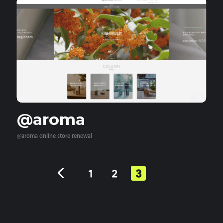
@aroma
@aroma online store renewal
1
2
3