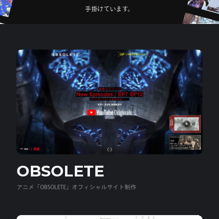
手
掛
け
て
い
ま
す
。
OBSOLETE
アニメ「OBSOLETE」オフィシャルサイト制作