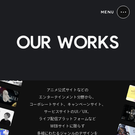
MENU
O
U
R
W
O
R
K
S
ア
ニ
メ
公
式
サ
イ
ト
な
ど
の
エ
ン
タ
ー
テ
イ
ン
メ
ン
ト
分
野
か
ら
、
コ
ー
ポ
レ
ー
ト
サ
イ
ト
、
キ
ャ
ン
ペ
ー
ン
サ
イ
ト
、
サ
ー
ビ
ス
サ
イ
ト
の
U
I
／
U
X
、
ラ
イ
ブ
配
信
プ
ラ
ッ
ト
フ
ォ
ー
ム
な
ど
W
E
B
サ
イ
ト
に
限
ら
ず
多
岐
に
わ
た
る
ジ
ャ
ン
ル
の
デ
ザ
イ
ン
を